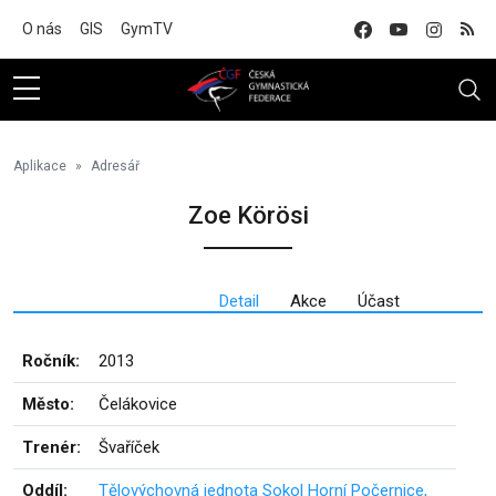
Na hlavní obsah
O nás
GIS
GymTV
Aplikace
Adresář
Zoe Körösi
Detail
Akce
Účast
Ročník:
2013
Město:
Čelákovice
Trenér:
Švaříček
Oddíl:
Tělovýchovná jednota Sokol Horní Počernice,