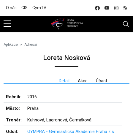
Na hlavní obsah
O nás
GIS
GymTV
Aplikace
Adresář
Loreta Nosková
Detail
Akce
Účast
Ročník:
2016
Město:
Praha
Trenér:
Kuhnová, Lagronová, Čermáková
Oddíl:
GYMPRA - Gymnastická Akademie Praha z.s.