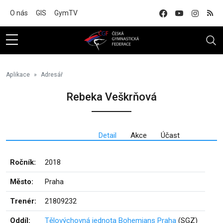
Na hlavní obsah
O nás
GIS
GymTV
Aplikace
Adresář
Rebeka Veškrňová
Detail
Akce
Účast
Ročník:
2018
Město:
Praha
Trenér:
21809232
Oddíl:
Tělovýchovná jednota Bohemians Praha
(SGZ)