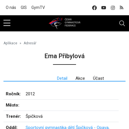
Na hlavní obsah
O nás
GIS
GymTV
Aplikace
Adresář
Ema Přibylová
Detail
Akce
Účast
Ročník:
2012
Město:
Trenér:
Špičková
Oddíl:
Sportovní gymnastika dětí Špičková - Opava,