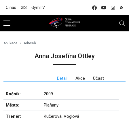
Na hlavní obsah
O nás
GIS
GymTV
Aplikace
Adresář
Anna Josefína Ottley
Detail
Akce
Účast
Ročník:
2009
Město:
Plaňany
Trenér:
Kučerová, Voglová