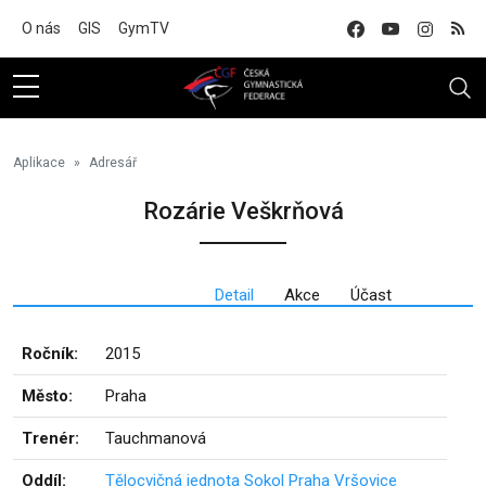
Na hlavní obsah
O nás
GIS
GymTV
Aplikace
Adresář
Rozárie Veškrňová
Detail
Akce
Účast
Ročník:
2015
Město:
Praha
Trenér:
Tauchmanová
Oddíl:
Tělocvičná jednota Sokol Praha Vršovice