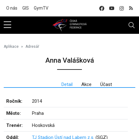
Na hlavní obsah
O nás
GIS
GymTV
Aplikace
Adresář
Anna Valášková
Detail
Akce
Účast
Ročník:
2014
Město:
Praha
Trenér:
Hoskovská
Oddíl:
TJ Stadion Ústí nad Labem z.s.
(SGZ)