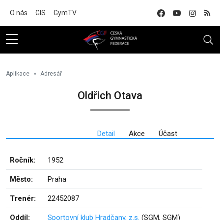
Na hlavní obsah
O nás
GIS
GymTV
Aplikace
Adresář
Oldřich Otava
Detail
Akce
Účast
Ročník:
1952
Město:
Praha
Trenér:
22452087
Oddíl:
Sportovní klub Hradčany, z.s.
(SGM, SGM)