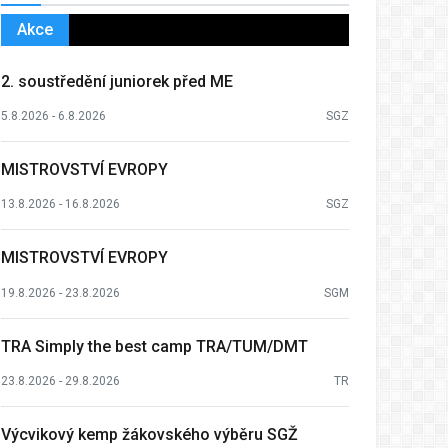
Akce
2. soustředění juniorek před ME
5.8.2026 - 6.8.2026
SGZ
MISTROVSTVÍ EVROPY
13.8.2026 - 16.8.2026
SGZ
MISTROVSTVÍ EVROPY
19.8.2026 - 23.8.2026
SGM
TRA Simply the best camp TRA/TUM/DMT
23.8.2026 - 29.8.2026
TR
Výcvikový kemp žákovského výběru SGŽ