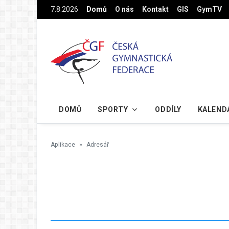
Na hlavní obsah
7.8.2026
Domů
O nás
Kontakt
GIS
GymTV
DOMŮ
SPORTY
ODDÍLY
KALEND
Aplikace
Adresář