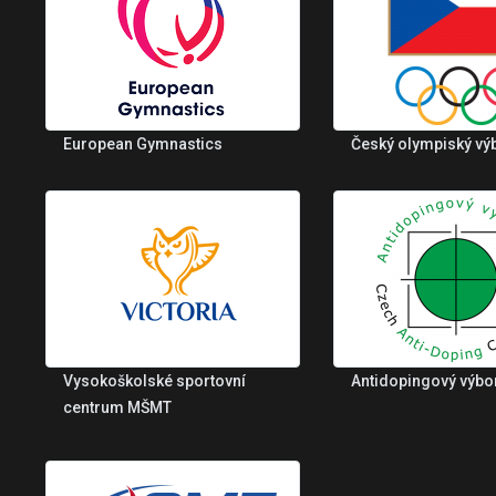
European Gymnastics
Český olympiský vý
Vysokoškolské sportovní
Antidopingový výbo
centrum MŠMT