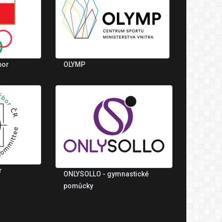
bor
OLYMP
r
ONLYSOLLO - gymnastické
pomůcky