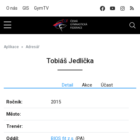
Na hlavní obsah
O nás
GIS
GymTV
Aplikace
Adresář
Tobiáš Jedlička
Detail
Akce
Účast
Ročník:
2015
Město:
Trenér:
Oddíl:
BIOS fit z.s.
(PA)