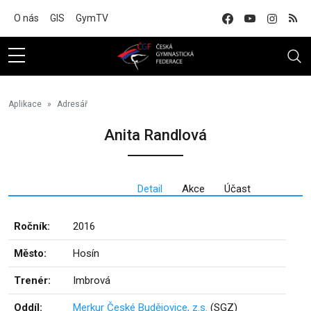
Na hlavní obsah
O nás
GIS
GymTV
Aplikace
Adresář
Anita Randlová
Detail
Akce
Účast
Ročník:
2016
Město:
Hosín
Trenér:
Imbrová
Oddíl:
Merkur České Budějovice, z.s.
(SGZ)