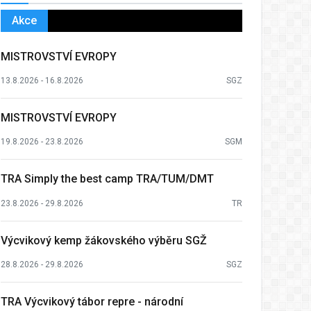
Akce
MISTROVSTVÍ EVROPY
13.8.2026 - 16.8.2026
SGZ
MISTROVSTVÍ EVROPY
19.8.2026 - 23.8.2026
SGM
TRA Simply the best camp TRA/TUM/DMT
23.8.2026 - 29.8.2026
TR
Výcvikový kemp žákovského výběru SGŽ
28.8.2026 - 29.8.2026
SGZ
TRA Výcvikový tábor repre - národní