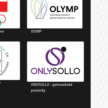
bor
OLYMP
r
ONLYSOLLO - gymnastické
pomůcky