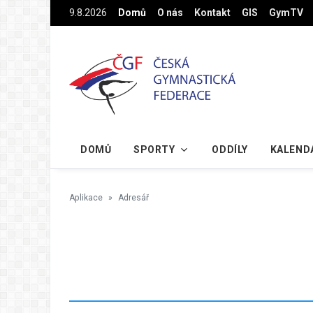
Na hlavní obsah
9.8.2026
Domů
O nás
Kontakt
GIS
GymTV
DOMŮ
SPORTY
ODDÍLY
KALEND
Aplikace
Adresář