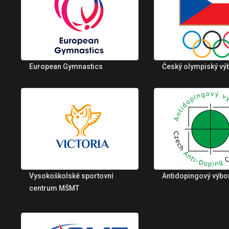
European Gymnastics
Český olympiský vý
Vysokoškolské sportovní
Antidopingový výbo
centrum MŠMT