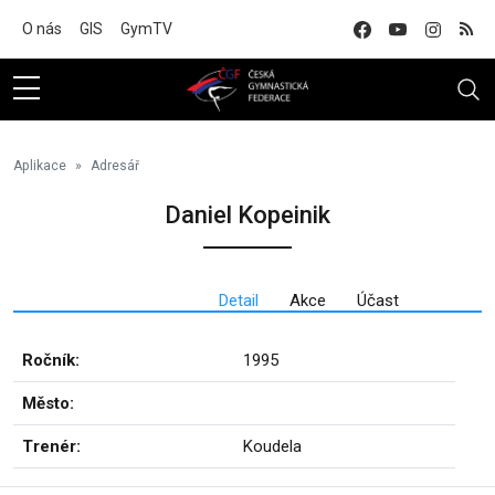
Na hlavní obsah
O nás
GIS
GymTV
Aplikace
Adresář
Daniel Kopeinik
Detail
Akce
Účast
Ročník:
1995
Město:
Trenér:
Koudela