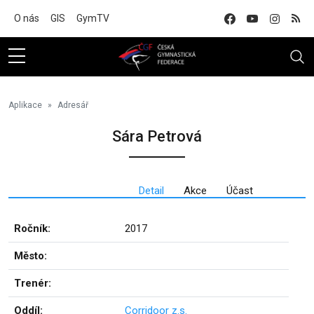
Na hlavní obsah
O nás
GIS
GymTV
Aplikace
Adresář
Sára Petrová
Detail
Akce
Účast
Ročník:
2017
Město:
Trenér:
Oddíl:
Corridoor z.s.