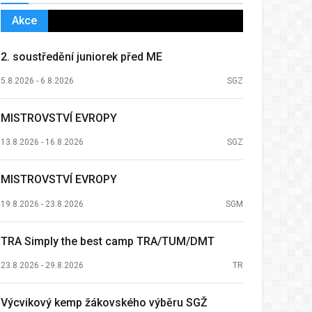
Akce
2. soustředění juniorek před ME
5.8.2026 - 6.8.2026
SGZ
MISTROVSTVÍ EVROPY
13.8.2026 - 16.8.2026
SGZ
MISTROVSTVÍ EVROPY
19.8.2026 - 23.8.2026
SGM
TRA Simply the best camp TRA/TUM/DMT
23.8.2026 - 29.8.2026
TR
Výcvikový kemp žákovského výběru SGŽ