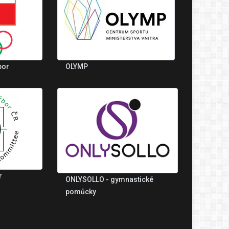
bor
OLYMP
r
ONLYSOLLO - gymnastické
pomůcky