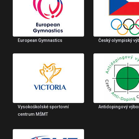
European Gymnastics
Český olympiský vý
Vysokoškolské sportovní
Antidopingový výbo
centrum MŠMT