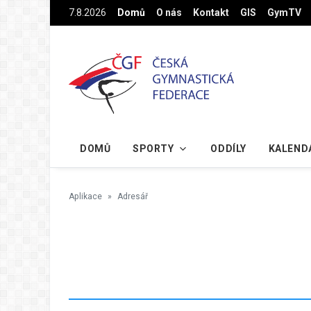
Na hlavní obsah
7.8.2026
Domů
O nás
Kontakt
GIS
GymTV
DOMŮ
SPORTY
ODDÍLY
KALEND
Aplikace
Adresář