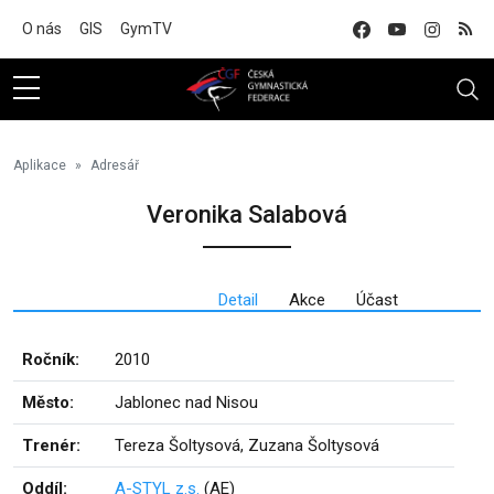
Na hlavní obsah
O nás
GIS
GymTV
Aplikace
Adresář
Veronika Salabová
Detail
Akce
Účast
Ročník:
2010
Město:
Jablonec nad Nisou
Trenér:
Tereza Šoltysová, Zuzana Šoltysová
Oddíl:
A-STYL z.s.
(AE)