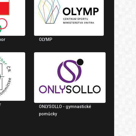
bor
OLYMP
r
ONLYSOLLO - gymnastické
pomůcky