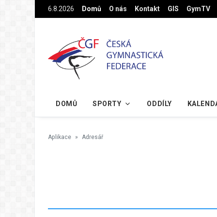
Na hlavní obsah
6.8.2026
Domů
O nás
Kontakt
GIS
GymTV
DOMŮ
SPORTY
ODDÍLY
KALEND
Aplikace
Adresář