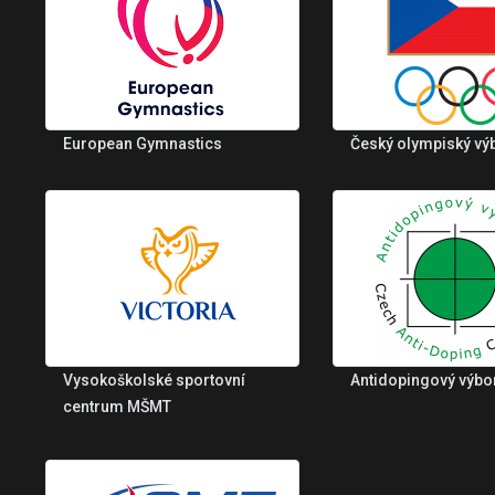
European Gymnastics
Český olympiský vý
Vysokoškolské sportovní
Antidopingový výbo
centrum MŠMT