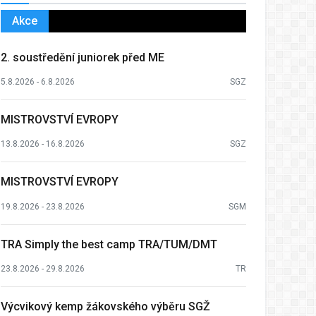
Akce
2. soustředění juniorek před ME
5.8.2026 - 6.8.2026
SGZ
MISTROVSTVÍ EVROPY
13.8.2026 - 16.8.2026
SGZ
MISTROVSTVÍ EVROPY
19.8.2026 - 23.8.2026
SGM
TRA Simply the best camp TRA/TUM/DMT
23.8.2026 - 29.8.2026
TR
Výcvikový kemp žákovského výběru SGŽ