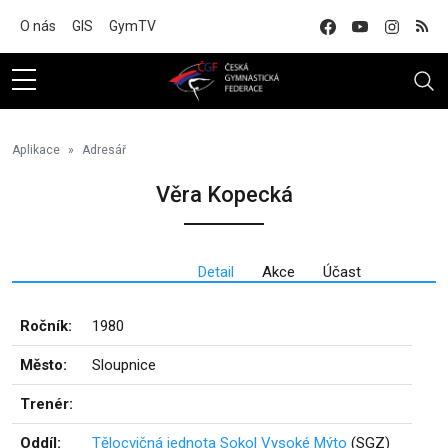
Na hlavní obsah
O nás
GIS
GymTV
Aplikace
Adresář
Věra Kopecká
Detail
Akce
Účast
Ročník:
1980
Město:
Sloupnice
Trenér:
Oddíl:
Tělocvičná jednota Sokol Vysoké Mýto
(SGZ)