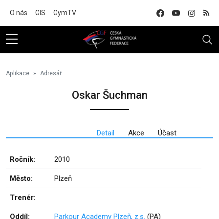
Na hlavní obsah
O nás
GIS
GymTV
Aplikace
Adresář
Oskar Šuchman
Detail
Akce
Účast
Ročník:
2010
Město:
Plzeň
Trenér:
Oddíl:
Parkour Academy Plzeň, z.s.
(PA)