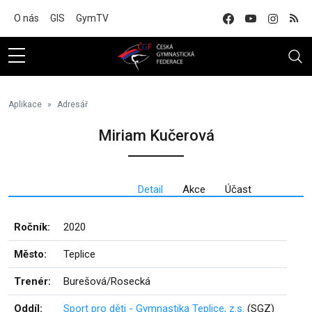
Na hlavní obsah
O nás
GIS
GymTV
Aplikace
Adresář
Miriam Kučerová
Detail
Akce
Účast
Ročník:
2020
Město:
Teplice
Trenér:
Burešová/Rosecká
Oddíl:
Sport pro děti - Gymnastika Teplice, z.s.
(SGZ)