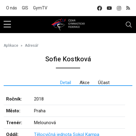
Na hlavní obsah
O nás
GIS
GymTV
Aplikace
Adresář
Sofie Kostková
Detail
Akce
Účast
Ročník:
2018
Město:
Praha
Trenér:
Melounová
Oddíl:
Tělocvičná jednota Sokol Kampa