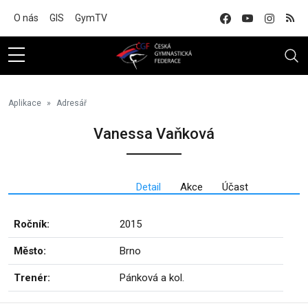
Na hlavní obsah
O nás
GIS
GymTV
Aplikace
Adresář
Vanessa Vaňková
Detail
Akce
Účast
Ročník:
2015
Město:
Brno
Trenér:
Pánková a kol.