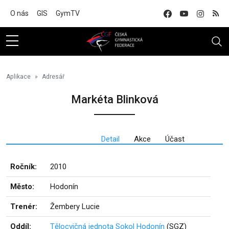
Na hlavní obsah
O nás
GIS
GymTV
Aplikace
Adresář
Markéta Blinková
Detail
Akce
Účast
Ročník:
2010
Město:
Hodonín
Trenér:
Žembery Lucie
Oddíl:
Tělocvičná jednota Sokol Hodonín
(SGZ)