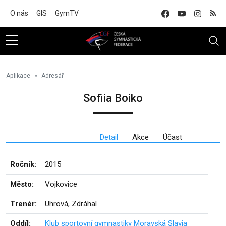
Na hlavní obsah
O nás
GIS
GymTV
Aplikace
Adresář
Sofiia Boiko
Detail
Akce
Účast
Ročník:
2015
Město:
Vojkovice
Trenér:
Uhrová, Zdráhal
Oddíl:
Klub sportovní gymnastiky Moravská Slavia