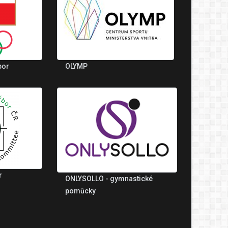
bor
OLYMP
r
ONLYSOLLO - gymnastické
pomůcky