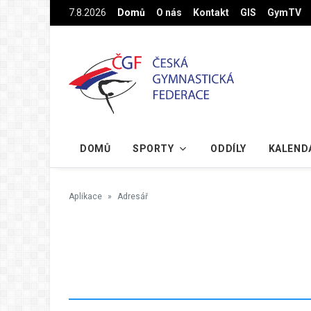
Na hlavní obsah
7.8.2026
Domů
O nás
Kontakt
GIS
GymTV
DOMŮ
SPORTY
ODDÍLY
KALEND
Aplikace
Adresář