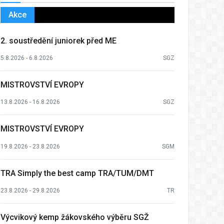
Akce
2. soustředění juniorek před ME
5.8.2026 - 6.8.2026
SGZ
MISTROVSTVÍ EVROPY
13.8.2026 - 16.8.2026
SGZ
MISTROVSTVÍ EVROPY
19.8.2026 - 23.8.2026
SGM
TRA Simply the best camp TRA/TUM/DMT
23.8.2026 - 29.8.2026
TR
Výcvikový kemp žákovského výběru SGŽ