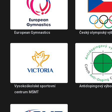
European Gymnastics
Český olympiský vý
Vysokoškolské sportovní
Antidopingový výbo
centrum MŠMT