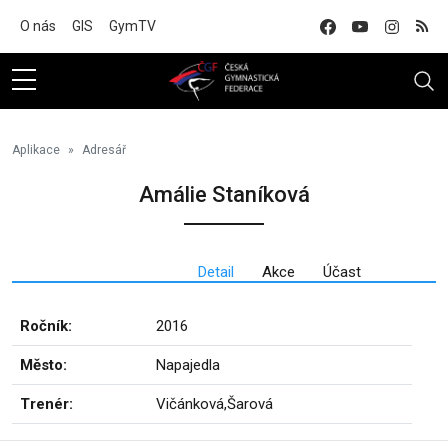
Na hlavní obsah
O nás
GIS
GymTV
Aplikace
Adresář
Amálie Staníková
Detail
Akce
Účast
Ročník:
2016
Město:
Napajedla
Trenér:
Vičánková,Šarová