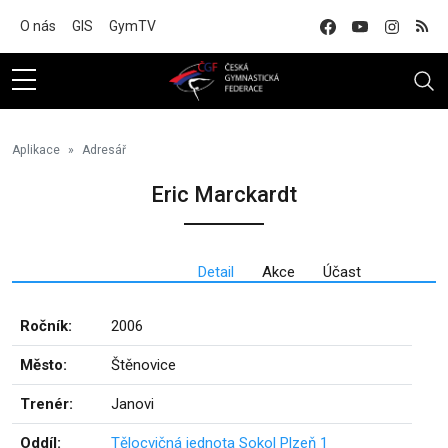
Na hlavní obsah
O nás
GIS
GymTV
Aplikace
Adresář
Eric Marckardt
Detail
Akce
Účast
Ročník:
2006
Město:
Štěnovice
Trenér:
Janovi
Oddíl:
Tělocvičná jednota Sokol Plzeň 1