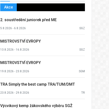
Akce
2. soustředění juniorek před ME
5.8.2026 - 6.8.2026
SGZ
MISTROVSTVÍ EVROPY
13.8.2026 - 16.8.2026
SGZ
MISTROVSTVÍ EVROPY
19.8.2026 - 23.8.2026
SGM
TRA Simply the best camp TRA/TUM/DMT
23.8.2026 - 29.8.2026
TR
Výcvikový kemp žákovského výběru SGŽ