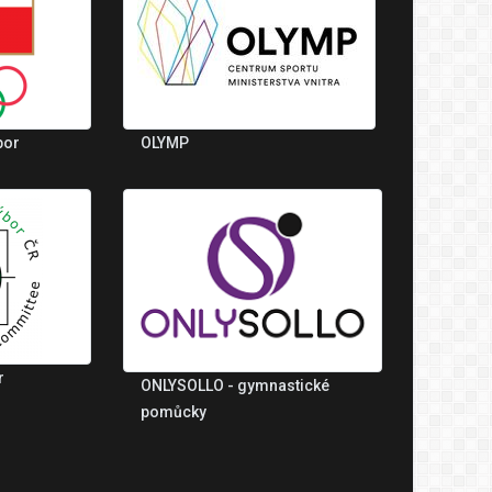
bor
OLYMP
r
ONLYSOLLO - gymnastické
pomůcky