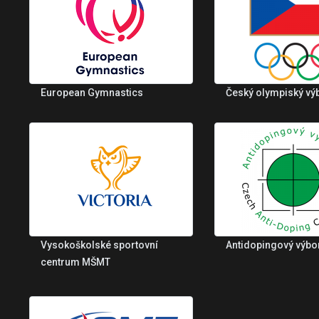
European Gymnastics
Český olympiský vý
Vysokoškolské sportovní
Antidopingový výbo
centrum MŠMT