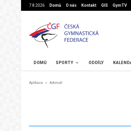
Na hlavní obsah
7.8.2026
Domů
O nás
Kontakt
GIS
GymTV
DOMŮ
SPORTY
ODDÍLY
KALEND
Aplikace
Adresář