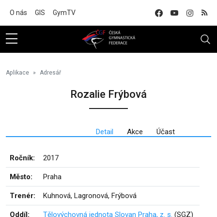
Na hlavní obsah
O nás
GIS
GymTV
Aplikace
Adresář
Rozalie Frýbová
Detail
Akce
Účast
Ročník:
2017
Město:
Praha
Trenér:
Kuhnová, Lagronová, Frýbová
Oddíl:
Tělovýchovná jednota Slovan Praha, z. s.
(SGZ)