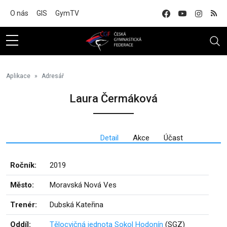
Na hlavní obsah
O nás
GIS
GymTV
Aplikace
Adresář
Laura Čermáková
Detail
Akce
Účast
Ročník:
2019
Město:
Moravská Nová Ves
Trenér:
Dubská Kateřina
Oddíl:
Tělocvičná jednota Sokol Hodonín
(SGZ)