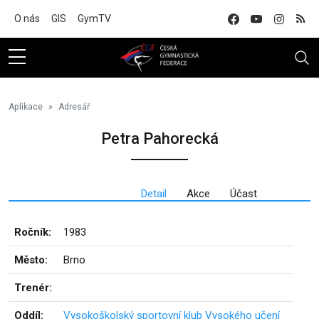
Na hlavní obsah
O nás
GIS
GymTV
Aplikace
Adresář
Petra Pahorecká
Detail
Akce
Účast
Ročník:
1983
Město:
Brno
Trenér:
Oddíl:
Vysokoškolský sportovní klub Vysokého učení