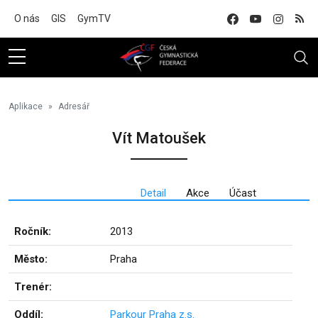
Na hlavní obsah
O nás
GIS
GymTV
Aplikace
Adresář
Vít Matoušek
Detail
Akce
Účast
Ročník:
2013
Město:
Praha
Trenér:
Oddíl:
Parkour Praha z.s.