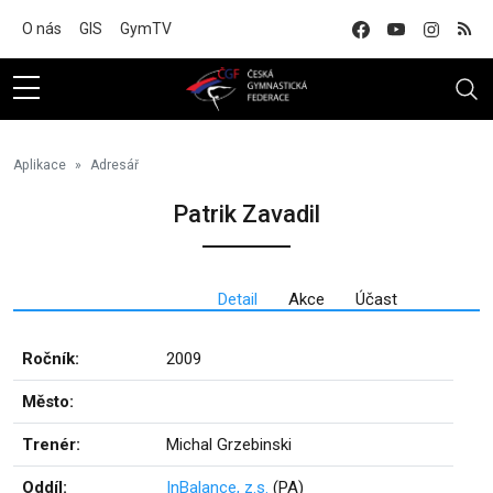
Na hlavní obsah
O nás
GIS
GymTV
Aplikace
Adresář
Patrik Zavadil
Detail
Akce
Účast
Ročník:
2009
Město:
Trenér:
Michal Grzebinski
Oddíl:
InBalance, z.s.
(PA)