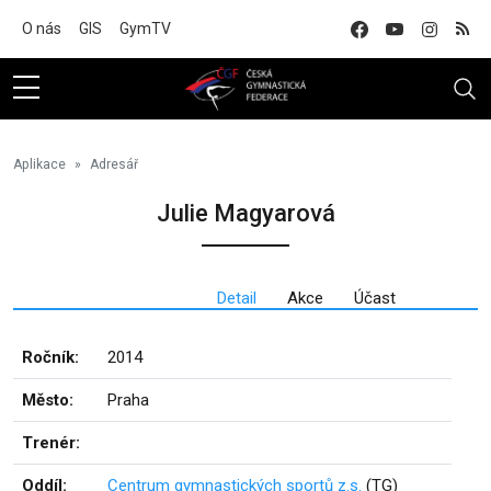
Na hlavní obsah
O nás
GIS
GymTV
Aplikace
Adresář
Julie Magyarová
Detail
Akce
Účast
Ročník:
2014
Město:
Praha
Trenér:
Oddíl:
Centrum gymnastických sportů z.s.
(TG)