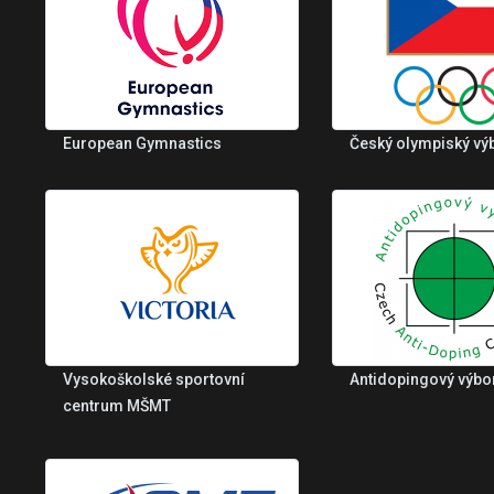
European Gymnastics
Český olympiský vý
Vysokoškolské sportovní
Antidopingový výbo
centrum MŠMT