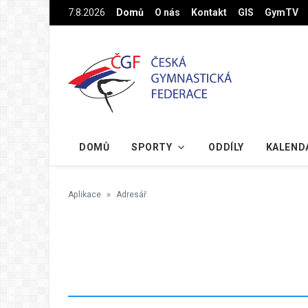
Na hlavní obsah
7.8.2026
Domů
O nás
Kontakt
GIS
GymTV
DOMŮ
SPORTY
ODDÍLY
KALEND
Aplikace
Adresář