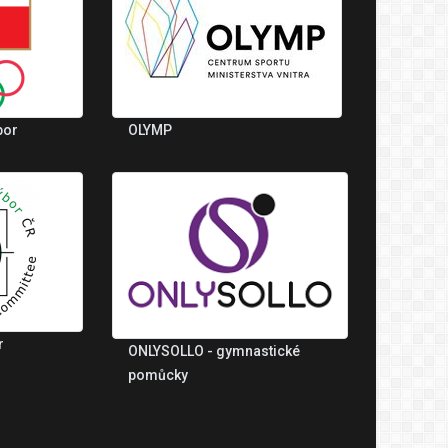
bor
OLYMP
r
ONLYSOLLO - gymnastické
pomůcky