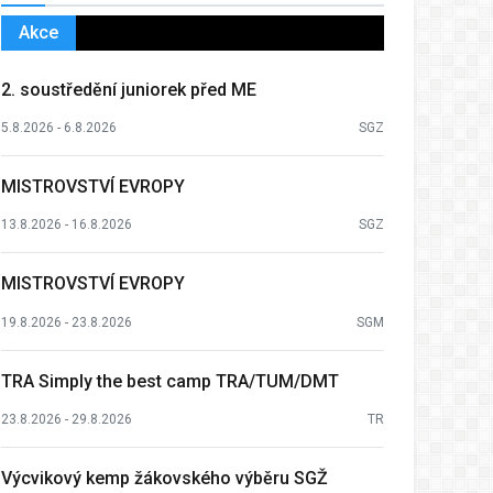
Akce
2. soustředění juniorek před ME
5.8.2026 - 6.8.2026
SGZ
MISTROVSTVÍ EVROPY
13.8.2026 - 16.8.2026
SGZ
MISTROVSTVÍ EVROPY
19.8.2026 - 23.8.2026
SGM
TRA Simply the best camp TRA/TUM/DMT
23.8.2026 - 29.8.2026
TR
Výcvikový kemp žákovského výběru SGŽ