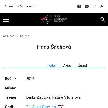
Na hlavní obsah
O nás
GIS
GymTV
Aplikace
Adresář
Hana Šáchová
Detail
Akce
Účast
Ročník:
2014
Město:
Trenér:
Lenka Zajptová, Natálie Vilknerová
Oddíl:
T.J. Sokol Řepy, z.s.
(TG)