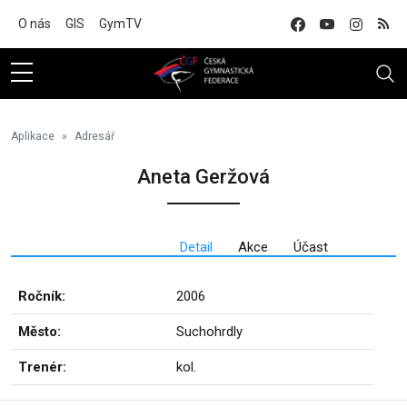
Na hlavní obsah
O nás
GIS
GymTV
Aplikace
Adresář
Aneta Geržová
Detail
Akce
Účast
Ročník:
2006
Město:
Suchohrdly
Trenér:
kol.