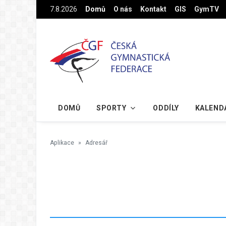
Na hlavní obsah
7.8.2026
Domů
O nás
Kontakt
GIS
GymTV
DOMŮ
SPORTY
ODDÍLY
KALEND
Aplikace
Adresář