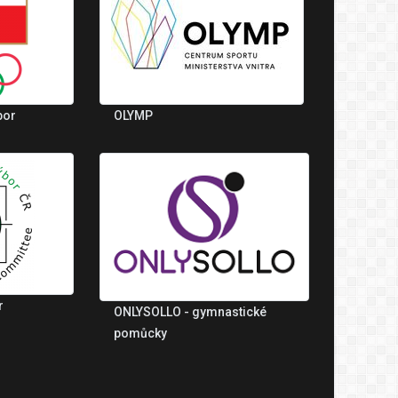
bor
OLYMP
r
ONLYSOLLO - gymnastické
pomůcky