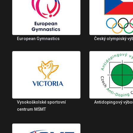
European Gymnastics
Český olympiský vý
Vysokoškolské sportovní
Antidopingový výbo
centrum MŠMT