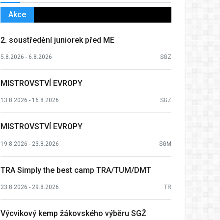
Akce
2. soustředění juniorek před ME
5.8.2026 - 6.8.2026
SGZ
MISTROVSTVÍ EVROPY
13.8.2026 - 16.8.2026
SGZ
MISTROVSTVÍ EVROPY
19.8.2026 - 23.8.2026
SGM
TRA Simply the best camp TRA/TUM/DMT
23.8.2026 - 29.8.2026
TR
Výcvikový kemp žákovského výběru SGŽ