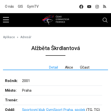
Na hlavní obsah
O nás
GIS
GymTV
Aplikace
Adresář
Alžběta Škrdlantová
Detail
Akce
Účast
Ročník:
2001
Město:
Praha
Trenér:
Oddíl:
Sportovní klub GymSport Praha, spolek
(TG, TG)