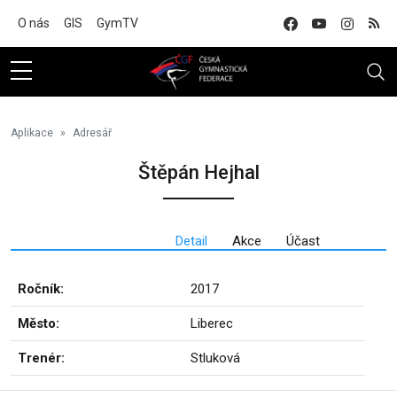
Na hlavní obsah
O nás
GIS
GymTV
Aplikace
Adresář
Štěpán Hejhal
Detail
Akce
Účast
Ročník:
2017
Město:
Liberec
Trenér:
Stluková