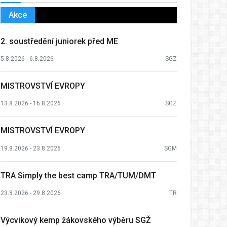
Akce
2. soustředění juniorek před ME
5.8.2026 - 6.8.2026
SGZ
MISTROVSTVÍ EVROPY
13.8.2026 - 16.8.2026
SGZ
MISTROVSTVÍ EVROPY
19.8.2026 - 23.8.2026
SGM
TRA Simply the best camp TRA/TUM/DMT
23.8.2026 - 29.8.2026
TR
Výcvikový kemp žákovského výběru SGŽ