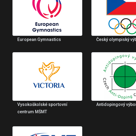
European Gymnastics
Český olympiský vý
Vysokoškolské sportovní
Antidopingový výbo
centrum MŠMT