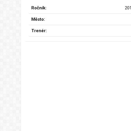
Ročník:
20
Město:
Trenér: