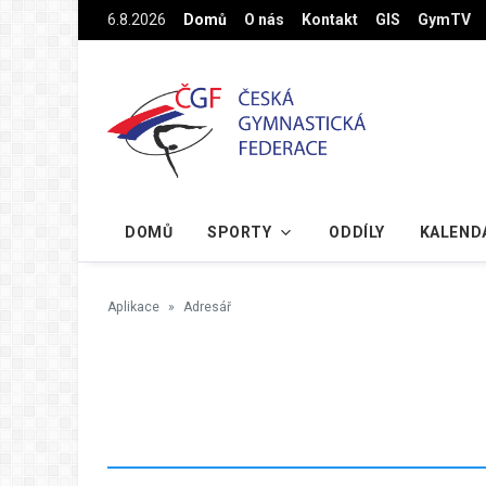
Na hlavní obsah
6.8.2026
Domů
O nás
Kontakt
GIS
GymTV
DOMŮ
SPORTY
ODDÍLY
KALEND
Aplikace
Adresář