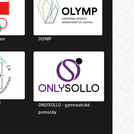
bor
OLYMP
r
ONLYSOLLO - gymnastické
pomůcky