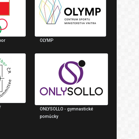
bor
OLYMP
r
ONLYSOLLO - gymnastické
pomůcky