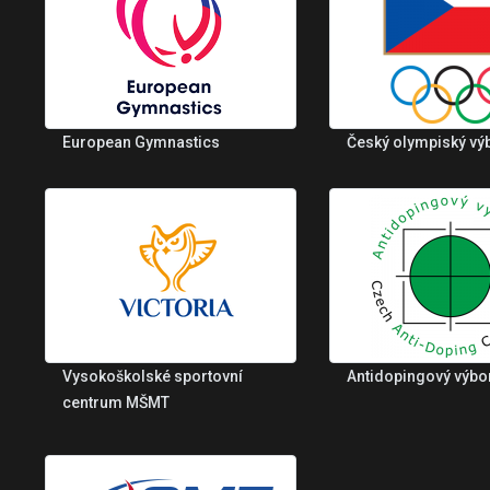
European Gymnastics
Český olympiský vý
Vysokoškolské sportovní
Antidopingový výbo
centrum MŠMT