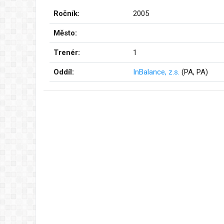
Ročník:
2005
Město:
Trenér:
1
Oddíl:
InBalance, z.s.
(PA, PA)