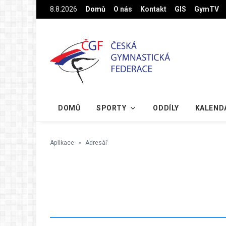
Na hlavní obsah
8.8.2026
Domů
O nás
Kontakt
GIS
GymTV
DOMŮ
SPORTY
ODDÍLY
KALEND
Aplikace
Adresář