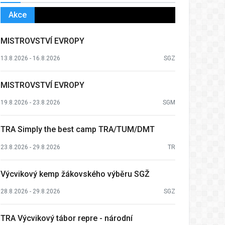
Akce
MISTROVSTVÍ EVROPY
13.8.2026 - 16.8.2026
SGZ
MISTROVSTVÍ EVROPY
19.8.2026 - 23.8.2026
SGM
TRA Simply the best camp TRA/TUM/DMT
23.8.2026 - 29.8.2026
TR
Výcvikový kemp žákovského výběru SGŽ
28.8.2026 - 29.8.2026
SGZ
TRA Výcvikový tábor repre - národní