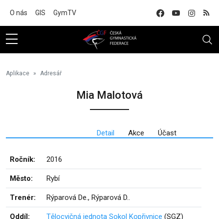
Na hlavní obsah
O nás
GIS
GymTV
Aplikace
Adresář
Mia Malotová
Detail
Akce
Účast
Ročník:
2016
Město:
Rybí
Trenér:
Rýparová De., Rýparová D..
Oddíl:
Tělocvičná jednota Sokol Kopřivnice
(SGZ)