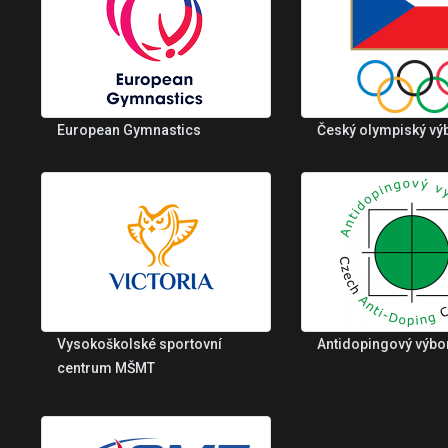
European Gymnastics
Český olympiský vý
Vysokoškolské sportovní
Antidopingový výbo
centrum MŠMT