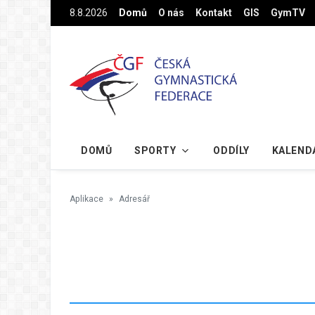
Na hlavní obsah
8.8.2026
Domů
O nás
Kontakt
GIS
GymTV
DOMŮ
SPORTY
ODDÍLY
KALEND
Aplikace
Adresář