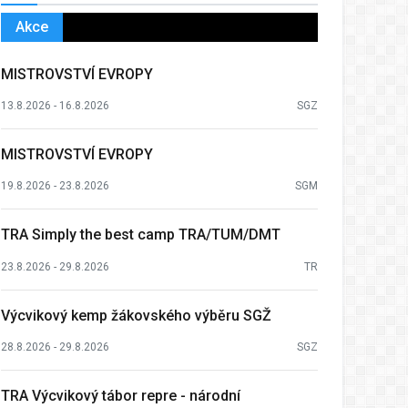
Akce
MISTROVSTVÍ EVROPY
13.8.2026 - 16.8.2026
SGZ
MISTROVSTVÍ EVROPY
19.8.2026 - 23.8.2026
SGM
TRA Simply the best camp TRA/TUM/DMT
23.8.2026 - 29.8.2026
TR
Výcvikový kemp žákovského výběru SGŽ
28.8.2026 - 29.8.2026
SGZ
TRA Výcvikový tábor repre - národní