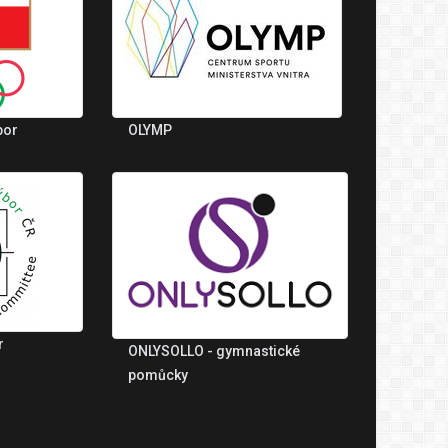
bor
OLYMP
r
ONLYSOLLO - gymnastické
pomůcky