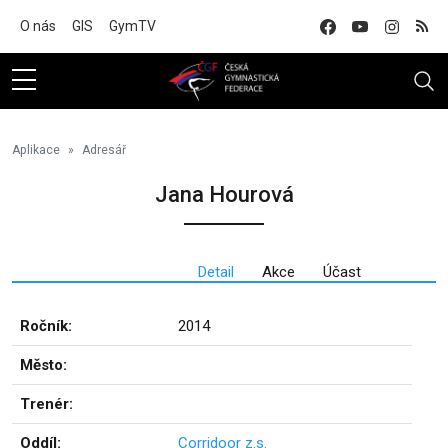
Na hlavní obsah
O nás
GIS
GymTV
Aplikace
Adresář
Jana Hourová
Detail
Akce
Účast
Ročník:
2014
Město:
Trenér:
Oddíl:
Corridoor z.s.