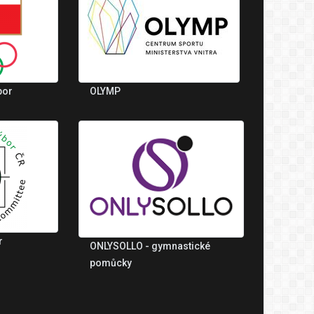
bor
OLYMP
r
ONLYSOLLO - gymnastické
pomůcky