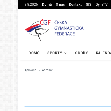
Na hlavní obsah
9.8.2026
Domů
O nás
Kontakt
GIS
GymTV
DOMŮ
SPORTY
ODDÍLY
KALEND
Aplikace
Adresář