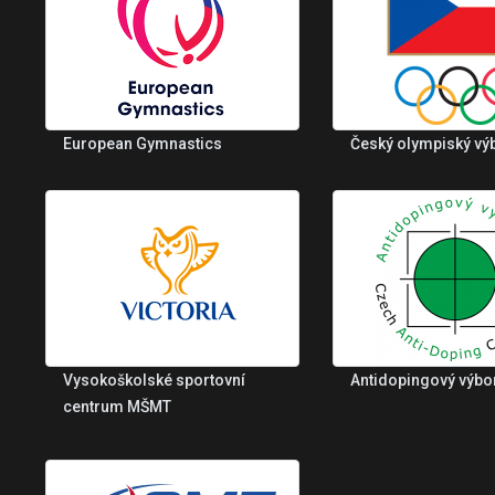
European Gymnastics
Český olympiský vý
Vysokoškolské sportovní
Antidopingový výbo
centrum MŠMT