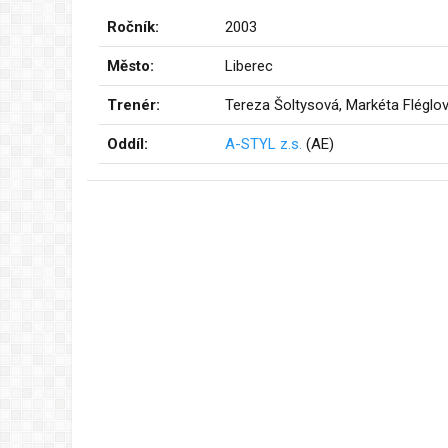
Ročník:
2003
Město:
Liberec
Trenér:
Tereza Šoltysová, Markéta Fléglo
Oddíl:
A-STYL z.s.
(AE)