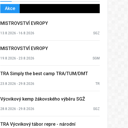
Akce
MISTROVSTVÍ EVROPY
13.8.2026 - 16.8.2026
SGZ
MISTROVSTVÍ EVROPY
19.8.2026 - 23.8.2026
SGM
TRA Simply the best camp TRA/TUM/DMT
23.8.2026 - 29.8.2026
TR
Výcvikový kemp žákovského výběru SGŽ
28.8.2026 - 29.8.2026
SGZ
TRA Výcvikový tábor repre - národní