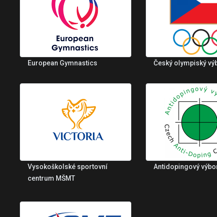
European Gymnastics
Český olympiský vý
Vysokoškolské sportovní
Antidopingový výbo
centrum MŠMT