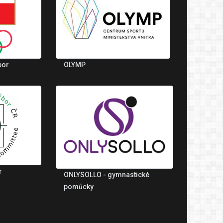
bor
OLYMP
r
ONLYSOLLO - gymnastické
pomůcky