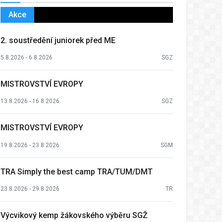
Akce
2. soustředění juniorek před ME
5.8.2026 - 6.8.2026
SGZ
MISTROVSTVÍ EVROPY
13.8.2026 - 16.8.2026
SGZ
MISTROVSTVÍ EVROPY
19.8.2026 - 23.8.2026
SGM
TRA Simply the best camp TRA/TUM/DMT
23.8.2026 - 29.8.2026
TR
Výcvikový kemp žákovského výběru SGŽ