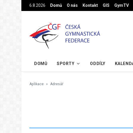
Na hlavní obsah
6.8.2026
Domů
O nás
Kontakt
GIS
GymTV
DOMŮ
SPORTY
ODDÍLY
KALEND
Aplikace
Adresář