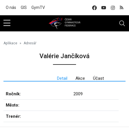
Na hlavní obsah
O nás
GIS
GymTV
Aplikace
Adresář
Valérie Jančíková
Detail
Akce
Účast
Ročník:
2009
Město:
Trenér: