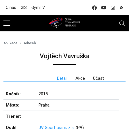
Na hlavní obsah
O nás
GIS
GymTV
Aplikace
Adresář
Vojtěch Vavruška
Detail
Akce
Účast
Ročník:
2015
Město:
Praha
Trenér:
Oddíl:
JV Sport team, z.s.
(PA)