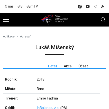
Na hlavní obsah
O nás
GIS
GymTV
Aplikace
Adresář
Lukáš Míšenský
Detail
Akce
Účast
Ročník:
2018
Město:
Brno
Trenér:
Emílie Fadrná
Oddíl:
InBalance, z.s.
(PA)